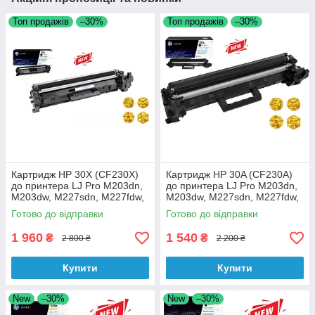
Топ продажів
–30%
Топ продажів
–30%
Картридж HP 30X (CF230X)
Картридж HP 30A (CF230A)
до принтера LJ Pro M203dn,
до принтера LJ Pro M203dn,
M203dw, M227sdn, M227fdw,
M203dw, M227sdn, M227fdw,
M227fdn аналог
M227fdn аналог
Готово до відправки
Готово до відправки
1 960
1 540
₴
₴
2 800 ₴
2 200 ₴
Купити
Купити
New
–30%
New
–30%