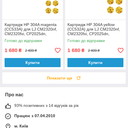
Картридж HP 304A magenta
Картридж HP 304A yellow
(CC533A) для LJ CM2320nf,
(CC532A) для LJ CM2320nf,
CM2320fxi, CP2025dn,
CM2320fxi, CP2025dn,
CP2025n аналог
CP2025n аналог
Готово до відправки
Готово до відправки
1 680
1 680
₴
₴
2 400 ₴
2 400 ₴
Купити
Купити
Показати ще
Про нас
93% позитивних з 14 відгуків за рік
Працює з 07.04.2010
м. Київ