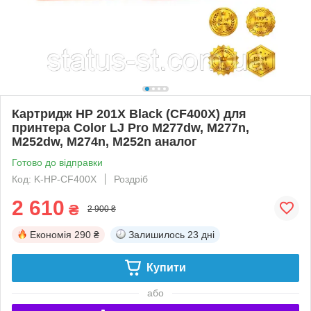
Картридж HP 201X Black (CF400X) для
принтера Color LJ Pro M277dw, M277n,
M252dw, M274n, M252n аналог
Готово до відправки
Код: K-HP-CF400X
Роздріб
2 610
₴
2 900 ₴
Економія
290 ₴
Залишилось
23 дні
Купити
або