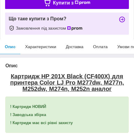
Купити з
Що таке купити з Пром?
Замовлення під захистом
Опис
Характеристики
Доставка
Оплата
Умови п
Опис
Картридж HP 201X Black (CF400X)
для
принтера Color LJ Pro M277dw, M277n,
M252dw, M274n, M252n аналог
! Картридж НОВИЙ
! Заводська збірка
! Картридж має всі рівні захисту