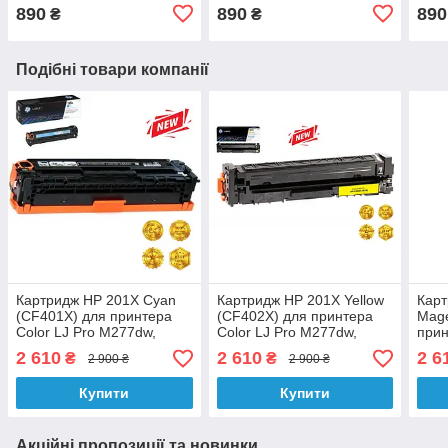
890
890
890
₴
₴
Подібні товари компанії
Картридж HP 201X Cyan
Картридж HP 201X Yellow
Карт
(CF401X) для принтера
(CF402X) для принтера
Mage
Color LJ Pro M277dw,
Color LJ Pro M277dw,
прин
M277n, M252dw, M274n,
M277n, M252dw, M274n,
M27
2 610
2 610
2 6
₴
₴
2 900 ₴
2 900 ₴
M252n аналог
M252n аналог
M274
Купити
Купити
Акційні пропозиції та новинки