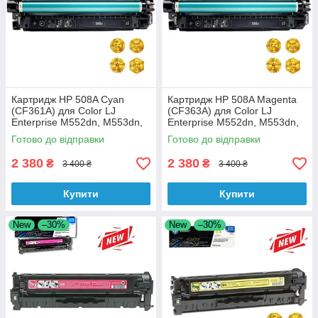
Картридж HP 508A Cyan
Картридж HP 508A Magenta
(CF361A) для Color LJ
(CF363A) для Color LJ
Enterprise M552dn, M553dn,
Enterprise M552dn, M553dn,
M553n, M553x аналог
M553n, M553 аналог
Готово до відправки
Готово до відправки
2 380
2 380
₴
₴
3 400 ₴
3 400 ₴
Купити
Купити
New
–30%
New
–30%