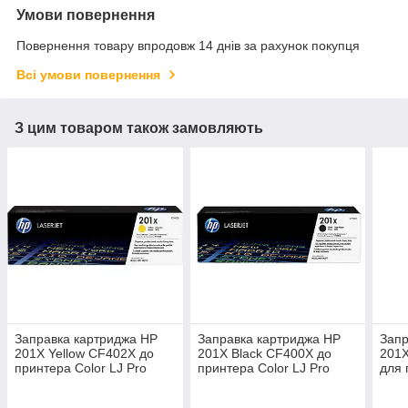
Умови повернення
Повернення товару впродовж 14 днів за рахунок покупця
Всі умови повернення
З цим товаром також замовляють
Заправка картриджа HP
Заправка картриджа HP
Запр
201X Yellow CF402X до
201X Black CF400X до
201
принтера Color LJ Pro
принтера Color LJ Pro
для 
M277dw, M277n, M252dw,
M277dw, M277n, M252dw,
M27
M274n, M252n
M274n, M252n
M27