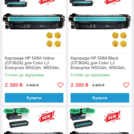
Картридж HP 508A Yellow
Картридж HP 508A Black
(CF362A) для Color LJ
(CF360A) для Color LJ
Enterprise M552dn, M553dn,
Enterprise M552dn, M553dn,
M553n, M553x аналог
M553n, M553x аналог
Готово до відправки
Готово до відправки
2 380
2 380
₴
₴
3 400 ₴
3 400 ₴
Купити
Купити
New
–30%
New
–30%