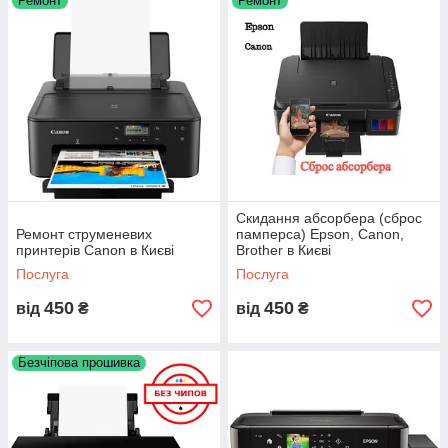
Ремонт
Ремонт
Скидання абсорбера (сброс
Ремонт струменевих
памперса) Epson, Canon,
принтерів Canon в Києві
Brother в Києві
Послуга
Послуга
450
450
від
₴
від
₴
Безчіпова прошивка