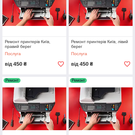
ремонтом (в сервисе)
Діагностика без
450
подальшого ремонту (в
сервісі)
Ремонт принтерів Київ,
Ремонт принтерів Київ, лівий
Терміни на ремонт принтерів в Києві
правий берег
берег
Послуга
Послуга
Назва послуги
Термін виконання, від
450
450
від
₴
від
₴
Діагностика лазерного
1-2 дня
принтера
Ремонт
Ремонт
Ремонт лазерного
1-5 дня *
принтера, мфу в сервісі
Забираємо принтер після
1-2 дня
заявки клієнта (по Києву)
Прошивка принтера, бфп
1 день