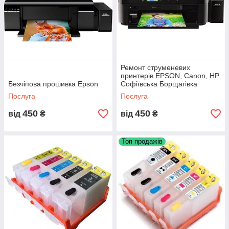
Ремонт струменевих
принтерів EPSON, Canon, HP
Безчіпова прошивка Epson
Софіївська Борщагівка
Послуга
Послуга
450
450
від
₴
від
₴
Топ продажів