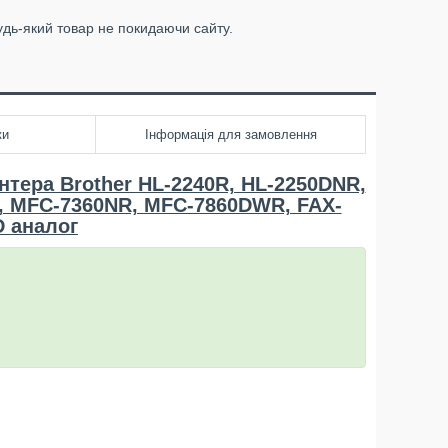
удь-який товар не покидаючи сайту.
ки
Інформація для замовлення
нтера Brother HL-2240R, HL-2250DNR,
, MFC-7360NR, MFC-7860DWR, FAX-
D аналог