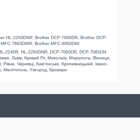
ther HL-2250DNR; Brother DCP-7060DR; Brother DCP-
r MFC-7860DWR; Brother MFC-8950DW;
r HL-2240R, HL-2250DNR, DCP-7060DR, DCP-7065DN
іжжя, Львів, Кривий Ріг, Миколаїв, Маріуполь, Вінниця,
 Рівне, Чернівці, Кам'янське, Кропивницький, Івано-
к, Мелітополь, Ужгород, Бровари