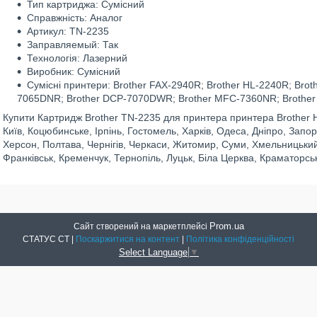
Тип картриджа: Сумісний
Справжність: Аналог
Артикул: TN-2235
Заправляемый: Так
Технологія: Лазерний
Виробник: Сумісний
Сумісні принтери: Brother FAX-2940R; Brother HL-2240R; Bro
7065DNR; Brother DCP-7070DWR; Brother MFC-7360NR; Brothe
Купити Картридж Brother TN-2235 для принтера принтера Brothe
Київ, Коцюбинське, Ірпінь, Гостомель, Харків, Одеса, Дніпро, Запор
Херсон, Полтава, Чернігів, Черкаси, Житомир, Суми, Хмельницький,
Франківськ, Кременчук, Тернопіль, Луцьк, Біла Церква, Краматорсь
Prom.ua
Сайт створений на маркетплейсі
СТАТУС СТ |
Поскаржитися на контент
|
Політика конфіденційності
Select Language
▼