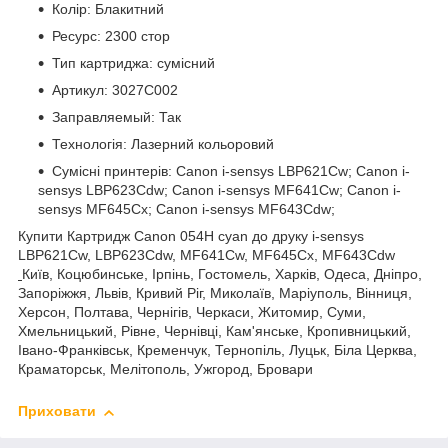
Колір: Блакитний
Ресурс: 2300 стор
Тип картриджа: сумісний
Артикул: 3027C002
Заправляемый: Так
Технологія: Лазерний кольоровий
Сумісні принтерів: Canon i-sensys LBP621Cw; Canon i-
sensys LBP623Cdw; Canon i-sensys MF641Cw; Canon i-
sensys MF645Cx; Canon i-sensys MF643Cdw;
Купити Картридж Canon 054H cyan до друку i-sensys
LBP621Cw, LBP623Cdw, MF641Cw, MF645Cx, MF643Cdw
Київ, Коцюбинське, Ірпінь, Гостомель, Харків, Одеса, Дніпро,
Запоріжжя, Львів, Кривий Ріг, Миколаїв, Маріуполь, Вінниця,
Херсон, Полтава, Чернігів, Черкаси, Житомир, Суми,
Хмельницький, Рівне, Чернівці, Кам'янське, Кропивницький,
Івано-Франківськ, Кременчук, Тернопіль, Луцьк, Біла Церква,
Краматорськ, Мелітополь, Ужгород, Бровари
Приховати