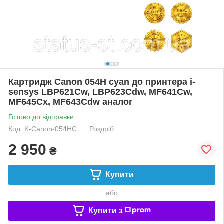
Картридж Canon 054H cyan до принтера i-
sensys LBP621Cw, LBP623Cdw, MF641Cw,
MF645Cx, MF643Cdw аналог
Готово до відправки
Код: K-Canon-054HC
Роздріб
2 950
₴
Купити
або
Купити з