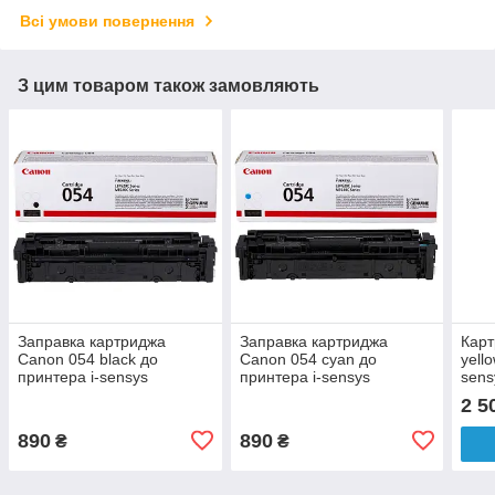
Всі умови повернення
З цим товаром також замовляють
Заправка картриджа
Заправка картриджа
Карт
Canon 054 black до
Canon 054 cyan до
yell
принтера i-sensys
принтера i-sensys
sens
LBP621Cw, LBP623Cdw,
LBP621Cw, LBP623Cdw,
LBP
2 5
MF641Cw, MF645Cx,
MF641Cw, MF645Cx,
MF6
MF643Cdw
MF643Cdw
анал
890
890
₴
₴