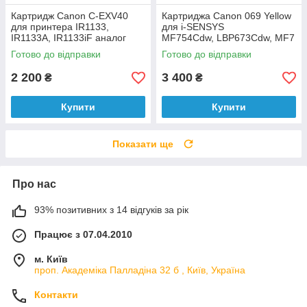
Картридж Canon C-EXV40
Картриджа Canon 069 Yellow
для принтера IR1133,
для i-SENSYS
IR1133A, IR1133iF аналог
MF754Cdw, LBP673Cdw, MF7
52Cdw аналог
Готово до відправки
Готово до відправки
2 200
3 400
₴
₴
Купити
Купити
Показати ще
Про нас
93% позитивних з 14 відгуків за рік
Працює з 07.04.2010
м. Київ
проп. Академіка Палладіна 32 б , Київ, Україна
Контакти