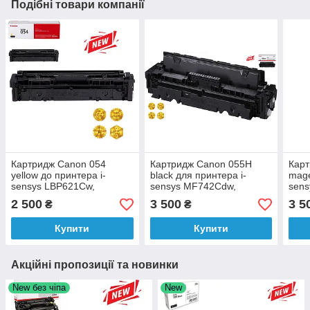
Подібні товари компанії
Картридж Canon 054
Картридж Canon 055H
Кар
yellow до принтера i-
black для принтера i-
mage
sensys LBP621Cw,
sensys MF742Cdw,
sen
LBP623Cdw, MF641Cw,
MF744Cdw, MF746Cx,
MF7
2 500
3 500
3 5
₴
₴
MF645Cx, MF643Cdw
LBP663Cdw, LBP664Cx
LBP
аналог
аналог
анал
Купити
Купити
Акційні пропозиції та новинки
New без чіпа
New