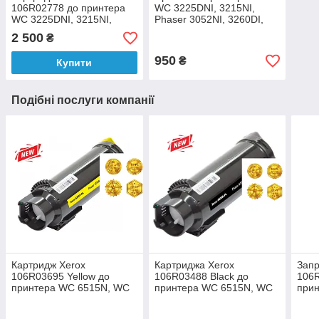
106R02778 до принтера
WC 3225DNI, 3215NI,
WC 3225DNI, 3215NI,
Phaser 3052NI, 3260DI,
Phaser 3052NI, 3260DI,
3260DNI
2 500
₴
3260DNI аналог
950
₴
Купити
Подібні послуги компанії
Картридж Xerox
Картриджа Xerox
Запр
106R03695 Yellow до
106R03488 Black до
106R
принтера WC 6515N, WC
принтера WC 6515N, WC
при
6515DNI, WC 6515DN,
6515DNI, WC 6515DN,
651
Phaser 6510N, Phaser
Phaser 6510N, Phaser
Phas