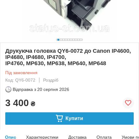
Друкуюча головка QY6-0072 до Canon IP4600,
IP4680, IP4680, IP4700,
IP4760, MP630, MP638, MP640, MP648
Під замовлення
Код: QY6-0072
Роздріб
Відправка з
20 серпня 2026
3 400
₴
Купити
Опис
Характеристики
Доставка
Оплата
Умови п