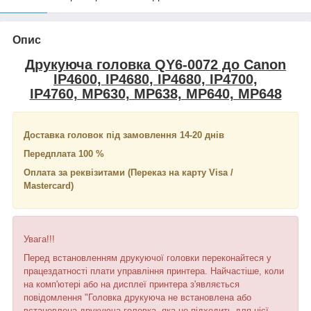
Опис
Друкуюча головка QY6-0072 до Canon
IP4600, IP4680, IP4680, IP4700,
IP4760, MP630, MP638, MP640, MP648
Доставка головок під замовлення 14-20 днів
Передплата 100 %
Оплата за реквізитами (Переказ на карту Visa /
Mastercard)
Увага!!!
Перед встановленням друкуючої головки переконайтеся у
працездатності плати управління принтера. Найчастіше, коли
на комп'ютері або на дисплеї принтера з'являється
повідомлення "Головка друкуюча не встановлена ​​або
встановлена ​​друкуюча головка, яка не підходить для цієї