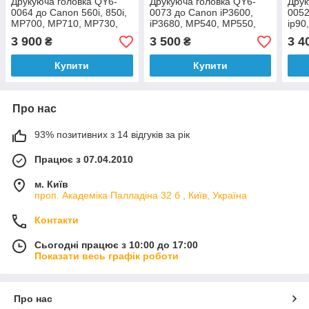
Друкуюча головка QY6-
Друкуюча головка QY6-
Друк
0064 до Canon 560i, 850i,
0073 до Canon iP3600,
0052
MP700, MP710, MP730,
iP3680, MP540, MP550,
ip90
MP740, i560, i850, iP3100,
MP560, MP568, MP620,
PL95
3 900
3 500
3 4
₴
₴
iP300
MX860, MX868, MX870
PL9
Купити
Купити
Про нас
93% позитивних з 14 відгуків за рік
Працює з 07.04.2010
м. Київ
проп. Академіка Палладіна 32 б , Київ, Україна
Контакти
Сьогодні працює з 10:00 до 17:00
Показати весь графік роботи
Про нас