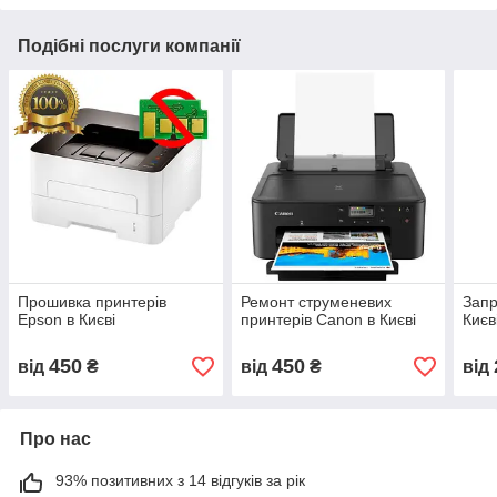
Подібні послуги компанії
Прошивка принтерів
Ремонт струменевих
Запр
Epson в Києві
принтерів Canon в Києві
Києв
450
450
від
₴
від
₴
від
Про нас
93% позитивних з 14 відгуків за рік