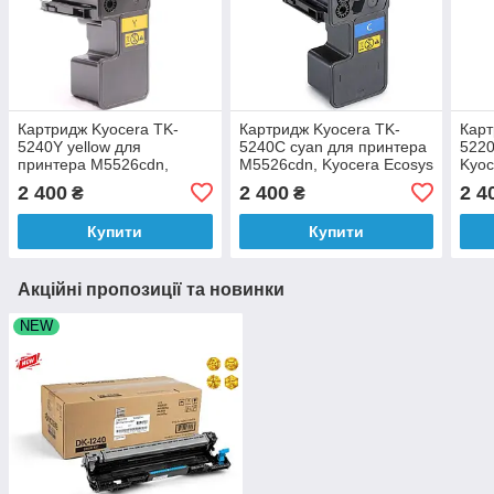
Картридж Kyocera TK-
Картридж Kyocera TK-
Карт
5240Y yellow для
5240C cyan для принтера
522
принтера M5526cdn,
M5526cdn, Kyocera Ecosys
Kyoc
Kyocera Ecosys P5026cdn
P5026cdn аналог
M552
2 400
2 400
2 4
₴
₴
аналог
P502
Купити
Купити
Акційні пропозиції та новинки
NEW