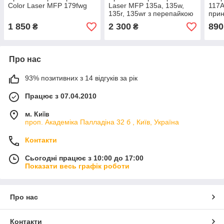
Color Laser MFP 179fwg
Laser MFP 135a, 135w,
117A
135r, 135wr з перепайкою
прин
плати
178n
1 850
2 300
890
₴
₴
179f
Про нас
93% позитивних з 14 відгуків за рік
Працює з 07.04.2010
м. Київ
проп. Академіка Палладіна 32 б , Київ, Україна
Контакти
Сьогодні працює з 10:00 до 17:00
Показати весь графік роботи
Про нас
Контакти