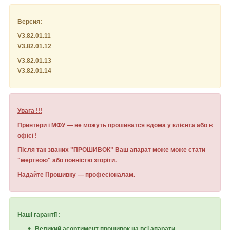
Версия:
V3.82.01.11
V3.82.01.12
V3.82.01.13
V3.82.01.14
Увага !!!
Принтери і МФУ ― не можуть прошиватся вдома у клієнта або в
офісі !
Після так званих "ПРОШИВОК" Ваш апарат може може стати
"мертвою" або повністю згоріти.
Надайте Прошивку ― професіоналам.
Наші гарантії :
Великий асортимент прошивок на всі апарати.