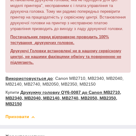
моделі принтера", несправними є і плата управління та
друкуюча головка. Тому ми радимо попередньо перевірити
принтер на працездатність у сервісному центрі. Встановлення
друкуючої головки на принтер з несправною платою
управління призводить до виходу з ладу друкуючої головки.
Постачальник перед відправкою проводить 100%
тестування друкуючих головок.
Друкуючі Головки встановлені не в нашому сервісному
центрі, не нашими фахівцями обміну та поверненню не
підлягають.
Використовується до
: Canon MB2710, MB2340, MB2040,
MB2140, MB2740, MB2050, MB2350, MB2150
Купити
Друкуючу головку QY6-0087 до Canon MB2710,
MB2340, MB2040, MB2140, MB2740, MB2050, MB2350,
MB2150
Приховати