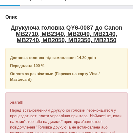
Опис
Друкуюча головка QY6-0087 до Canon
MB2710, MB2340, MB2040, MB2140,
MB2740, MB2050, MB2350, MB2150
Доставка головок під замовлення 14-20 днів
Передплата 100 %
Оплата за реквізитами (Переказ на карту Visa /
Mastercard)
Увага!!!
Перед встановленням друкуючої головки переконайтеся у
працездатності плати управління принтера. Найчастіше, коли
на комп'ютері або на дисплеї принтера з'являється
повідомлення "Головка друкуюча не встановлена ​​або
встановлена ​​друкуюча головка, яка не підходить для цієї