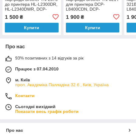
до принтера HL-L2300DR,
для принтера DCP-
321B
HL-L2340DWR, DCP-
L8400CDN, DCP-
L84
L2500DR, DCP-L2520DWR
L8450CDW, HL-
L84
1 500
1 900
1 9
₴
₴
аналог
L8250CDN, HL-
L82
L8350CDW, MFC-
L83
Купити
Купити
L8650CDW, MFC-
L86
L8850CDW
L88
Про нас
93% позитивних з 14 відгуків за рік
Працює з 07.04.2010
м. Київ
проп. Академіка Палладіна 32 б , Київ, Україна
Контакти
Сьогодні вихідний
Показати весь графік роботи
Про нас