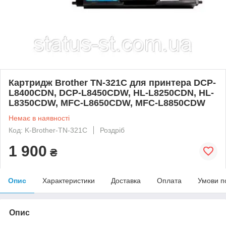
Картридж Brother TN-321C для принтера DCP-
L8400CDN, DCP-L8450CDW, HL-L8250CDN, HL-
L8350CDW, MFC-L8650CDW, MFC-L8850CDW
Немає в наявності
Код: K-Brother-TN-321C
Роздріб
1 900
₴
Опис
Характеристики
Доставка
Оплата
Умови п
Опис