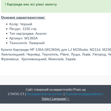
! Картридж має всі рівні захисту
Основні характеристики:
Колір: Чорний
Ресурс: 1150 стр.
Тип картриджа: Аналог
Артикул: W1360A
Технологія: Лазерний
Купити Картридж HP 136A (W1360A) для LJ M236sdw, M211d, M236
Хмельницький, Чернівці, Тернопіль, Рівне, Луцьк, Львів, Ужгород, Ч
Франківськ, Кропивницький, Миколаїв, Харків
Prom.ua
Сайт створений на маркетплейсі
СТАТУС СТ |
Поскаржитися на контент
|
Політика конфіденційності
Select Language
▼