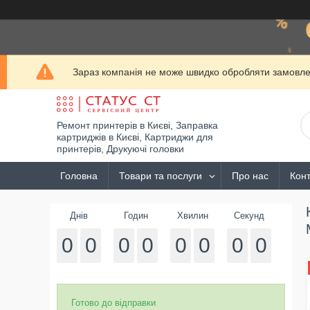
Зараз компанія не може швидко обробляти замовлен
Ремонт принтерів в Києві, Заправка
картриджів в Києві, Картриджи для
принтерів, Друкуючі головки
Головна
Товари та послуги
Про нас
Конт
Днів
Годин
Хвилин
Секунд
0
0
0
0
0
0
0
0
Готово до відправки