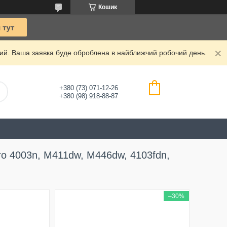
Кошик
дний. Ваша заявка буде оброблена в найближчий робочий день.
+380 (73) 071-12-26
+380 (98) 918-88-87
o 4003n, M411dw, M446dw, 4103fdn,
–30%