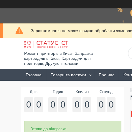
Зараз компанія не може швидко обробляти замовлен
Ремонт принтерів в Києві, Заправка
картриджів в Києві, Картриджи для
принтерів, Друкуючі головки
Головна
Товари та послуги
Про нас
Конт
Днів
Годин
Хвилин
Секунд
0
0
0
0
0
0
0
0
Готово до відправки