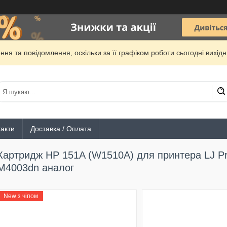
ня та повідомлення, оскільки за її графіком роботи сьогодні вихі
акти
Доставка / Оплата
Картридж HP 151A (W1510A) для принтера LJ Pr
M4003dn аналог
New з чіпом