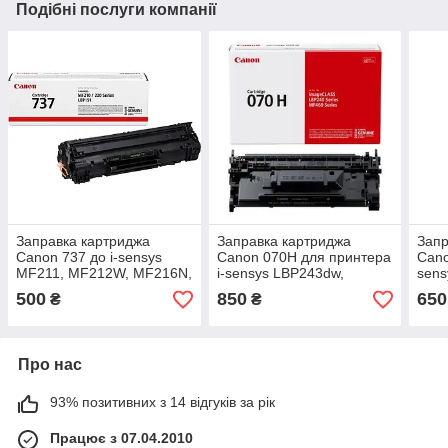
Подібні послуги компанії
Заправка картриджа
Заправка картриджа
Запр
Canon 737 до i-sensys
Canon 070H для принтера
Cano
MF211, MF212W, MF216N,
i-sensys LBP243dw,
sens
MF217W, MF226DN,
LBP246dw, MF461dw,
MF4
500
850
650
₴
₴
MF229DW
MF463dw, MF465dw
MF4
LBP
Про нас
93% позитивних з 14 відгуків за рік
Працює з 07.04.2010