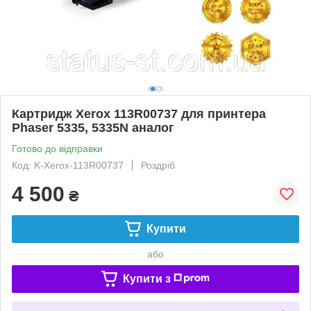
Картридж Xerox 113R00737 для принтера
Phaser 5335, 5335N аналог
Готово до відправки
Код: K-Xerox-113R00737
Роздріб
4 500
₴
Купити
або
Купити з