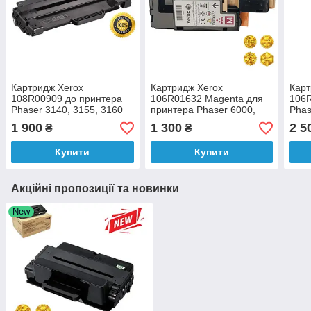
Картридж Xerox
Картридж Xerox
Карт
108R00909 до принтера
106R01632 Magenta для
106R
Phaser 3140, 3155, 3160
принтера Phaser 6000,
Phas
аналог
6010N, WorkCentre 6015
сана
1 900
1 300
2 5
₴
₴
аналог
Купити
Купити
Акційні пропозиції та новинки
New