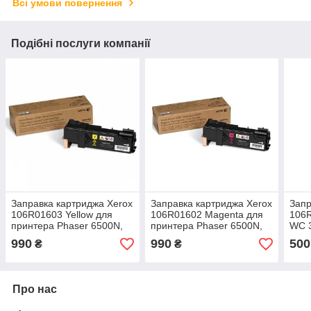
Всі умови повернення
Подібні послуги компанії
Заправка картриджа Xerox
Заправка картриджа Xerox
Запр
106R01603 Yellow для
106R01602 Magenta для
106R
принтера Phaser 6500N,
принтера Phaser 6500N,
WC 3
6500DN, WC 6505N,
6500DN, WC 6505N,
Phas
990
990
500
₴
₴
6505DN
6505DN
326
Про нас