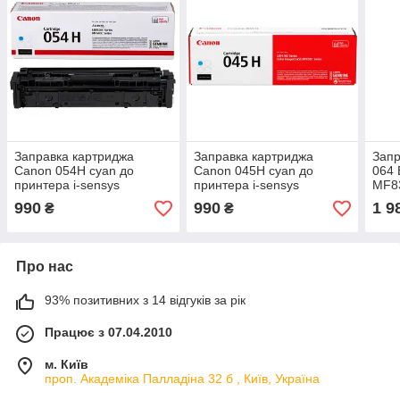
Заправка картриджа
Заправка картриджа
Запр
Canon 054H cyan до
Canon 045H cyan до
064 
принтера i-sensys
принтера i-sensys
MF8
LBP621Cw, LBP623Cdw,
LBP611Cn, LBP613Cdw,
990
990
1 9
₴
₴
MF641Cw, MF645Cx,
MF631Cn, MF633Cdw
MF643Cdw
Про нас
93% позитивних з 14 відгуків за рік
Працює з 07.04.2010
м. Київ
проп. Академіка Палладіна 32 б , Київ, Україна