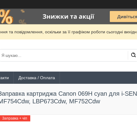
ня та повідомлення, оскільки за її графіком роботи сьогодні вихі
акти
Доставка / Оплата
Заправка картриджа Canon 069H cyan для i-SE
MF754Cdw, LBP673Cdw, MF752Cdw
Заправка + чіп