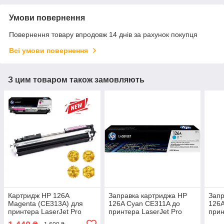
Умови повернення
Повернення товару впродовж 14 днів за рахунок покупця
Всі умови повернення
З цим товаром також замовляють
Картридж HP 126A
Заправка картриджа HP
Запр
Magenta (CE313A) для
126A Cyan CE311A до
126A
принтера LaserJet Pro
принтера LaserJet Pro
прин
CP1025, CP1025nw, M275,
CP1025, CP1025nw, M275,
CP10