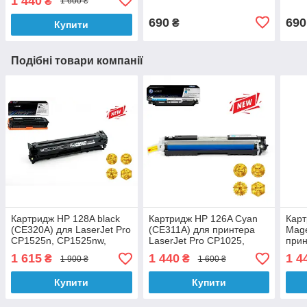
1 440
₴
1 600 ₴
M175a, M175nw аналог
M175a, M175nw
M17
690
690
₴
Купити
Подібні товари компанії
Картридж HP 128A black
Картридж HP 126A Cyan
Карт
(CE320A) для LaserJet Pro
(CE311A) для принтера
Mage
CP1525n, CP1525nw,
LaserJet Pro CP1025,
прин
CM1415fn, CM1415fnw
CP1025nw, M275, M175a,
CP10
1 615
1 440
1 4
₴
₴
1 900 ₴
1 600 ₴
аналог
M175nw аналог
M17
Купити
Купити