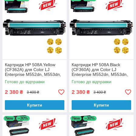
Картридж HP 508A Yellow
Картридж HP 508A Black
(CF362A) для Color LJ
(CF360A) для Color LJ
Enterprise M552dn, M553dn,
Enterprise M552dn, M553dn,
M553n, M553x аналог
M553n, M553x аналог
Готово до відправки
Готово до відправки
2 380
2 380
₴
₴
3 400 ₴
3 400 ₴
Купити
Купити
New
–30%
New
–30%