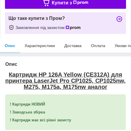
Купити з
Що таке купити з Пром?
Замовлення під захистом
Опис
Характеристики
Доставка
Оплата
Умови п
Опис
Картридж HP 126A Yellow (CE312A) для
принтера LaserJet Pro CP1025, CP1025nw,
M275, M175a, M175nw аналог
! Картридж НОВИЙ
! Заводська збірка
! Картридж має всі рівні захисту