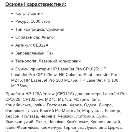
Основні характеристики:
Колір: Жовтий
Ресурс: 1000 стор
Тип картриджа: Сумісний
Справжність: Аналог
Артикул: CE312A
Заправляемый: Так
Технологія: Лазерний кольоровий
Сумісні принтери: HP LaserJet Pro CP1025; HP
LaserJet Pro CP1025nw; HP Color TopShot LaserJet Pro
M275; HP LaserJet Pro 100 M175a; HP LaserJet Pro 100
M175nw;
Придбати HP 126A Yellow (CE312A) для принтера LaserJet Pro
CP1025, CP1025nw, M275, M175a, M175nw Київ,
Коцюбинське, Ірпінь, Гостомель, Харків, Одеса, Дніпро,
Запоріжжя, Львів, Кривий Ріг, Миколаїв, Маріуполь, Вінниця,
Херсон, Полтава, Чернігів, Черкаси, Житомир, Суми,
Хмельницький, Рівне, Чернівці, Кам'янське, Кропивницький,
Івано-Франківськ, Кременчук, Тернопіль, Луцьк, Біла Церква,