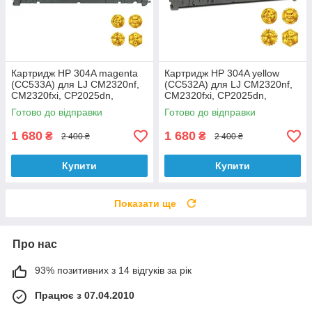
Картридж HP 304A magenta
Картридж HP 304A yellow
(CC533A) для LJ CM2320nf,
(CC532A) для LJ CM2320nf,
CM2320fxi, CP2025dn,
CM2320fxi, CP2025dn,
CP2025n аналог
CP2025n аналог
Готово до відправки
Готово до відправки
1 680
1 680
₴
₴
2 400 ₴
2 400 ₴
Купити
Купити
Показати ще
Про нас
93% позитивних з 14 відгуків за рік
Працює з 07.04.2010