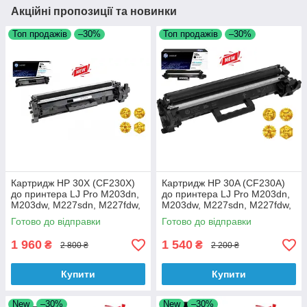
Акційні пропозиції та новинки
Топ продажів
–30%
Топ продажів
–30%
Картридж HP 30X (CF230X)
Картридж HP 30A (CF230A)
до принтера LJ Pro M203dn,
до принтера LJ Pro M203dn,
M203dw, M227sdn, M227fdw,
M203dw, M227sdn, M227fdw,
M227fdn аналог
M227fdn аналог
Готово до відправки
Готово до відправки
1 960
1 540
₴
₴
2 800 ₴
2 200 ₴
Купити
Купити
New
–30%
New
–30%