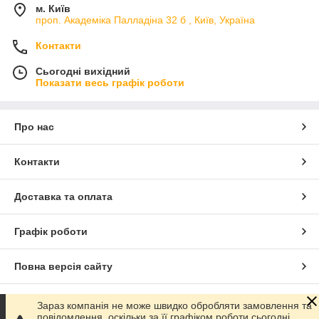
м. Київ
проп. Академіка Палладіна 32 б , Київ, Україна
Контакти
Сьогодні вихідний
Показати весь графік роботи
Про нас
Контакти
Доставка та оплата
Графік роботи
Повна версія сайту
Сайт створено на маркетплейсі
Prom.ua
Зараз компанія не може швидко обробляти замовлення та
повідомлення, оскільки за її графіком роботи сьогодні