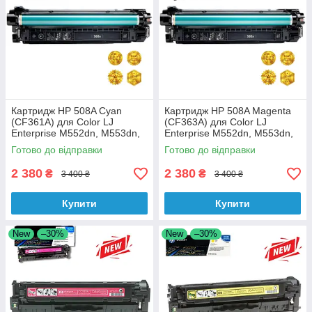
Картридж HP 508A Cyan
Картридж HP 508A Magenta
(CF361A) для Color LJ
(CF363A) для Color LJ
Enterprise M552dn, M553dn,
Enterprise M552dn, M553dn,
M553n, M553x аналог
M553n, M553 аналог
Готово до відправки
Готово до відправки
2 380
2 380
₴
₴
3 400 ₴
3 400 ₴
Купити
Купити
New
–30%
New
–30%