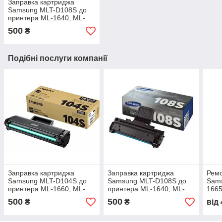
Заправка картриджа
Samsung MLT-D108S до
принтера ML-1640, ML-
1641, ML-2240, ML-2241
500
₴
Подібні послуги компанії
Заправка картриджа
Заправка картриджа
Ремо
Samsung MLT-D104S до
Samsung MLT-D108S до
Sam
принтера ML-1660, ML-
принтера ML-1640, ML-
1665
1661, SCX-3200, SCX-
1641, ML-2240, ML-2241
ML-1
500
500
₴
₴
від
3205
1865
320