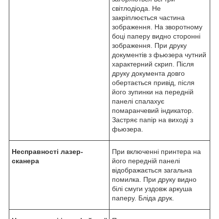
світлодіода. Не
закріплюється частина
зображення. На зворотному
боці паперу видно сторонні
зображення. При друку
документів з фьюзера чутний
характерний скрип. Після
друку документа довго
обертається привід, після
його зупинки на передній
панелі спалахує
помаранчевий індикатор.
Застряє папір на виході з
фьюзера.
Несправності лазер-
При включенні принтера на
сканера
його передній панелі
відображається загальна
помилка. При друку видно
білі смуги уздовж аркуша
паперу. Бліда друк.