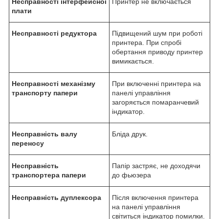
Несправності інтерфейсної
Принтер не включається
плати
Несправності редуктора
Підвищений шум при роботі
принтера. При спробі
обертання приводу принтер
вимикається.
Несправності механізму
При включенні принтера на
транспорту папери
панелі управління
загоряється помаранчевий
індикатор.
Несправність валу
Бліда друк.
переносу
Несправність
Папір застряє, не доходячи
транспортера папери
до фьюзера
Несправність дуплексора
Після включення принтера
на панелі управління
світиться індикатор помилки.