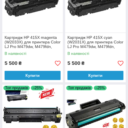
Картридж HP 415X magenta
Картридж HP 415X cyan
(W2033X) для принтера Color
(W2031X) для принтера Color
LJ Pro M479dw, M479fdn,
LJ Pro M479dw, M479fdn,
M479fdw, M479fnw, M454dn
M479fdw, M479fnw, M454dn
В наявності
В наявності
аналог
аналог
5 500
5 500
₴
₴
Купити
Купити
Топ продажів
–25%
Топ продажів
–25%