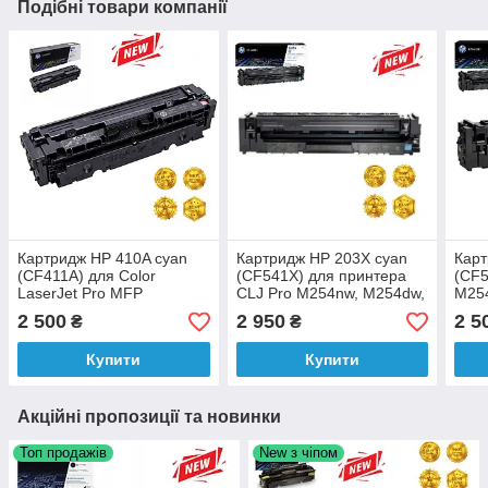
Подібні товари компанії
Картридж HP 410A cyan
Картридж HP 203X cyan
Карт
(CF411A) для Color
(CF541X) для принтера
(CF5
LaserJet Pro MFP
CLJ Pro M254nw, M254dw,
M25
M477fdw, M452dn,
M280nw, M281fdn,
M280
2 500
2 950
2 5
₴
₴
M452nw аналог
M281fdw аналог
M281
Купити
Купити
Акційні пропозиції та новинки
Топ продажів
New з чіпом