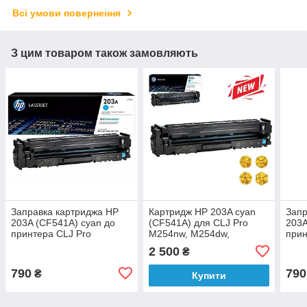
Всі умови повернення
З цим товаром також замовляють
Заправка картриджа HP
Картридж HP 203A cyan
Запр
203A (CF541A) cyan до
(CF541A) для CLJ Pro
203A
принтера CLJ Pro
M254nw, M254dw,
прин
M254nw, M254dw,
M280nw, M281fdn,
M25
2 500
₴
M280nw, M281fdn,
M281fdw аналог
M280
M281fdw
M28
790
790
₴
Купити