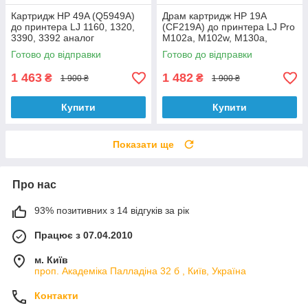
Картридж HP 49A (Q5949A)
Драм картридж HP 19A
до принтера LJ 1160, 1320,
(CF219A) до принтера LJ Pro
3390, 3392 аналог
M102a, M102w, M130a,
M130fw аналог
Готово до відправки
Готово до відправки
1 463
1 482
₴
₴
1 900 ₴
1 900 ₴
Купити
Купити
Показати ще
Про нас
93% позитивних з 14 відгуків за рік
Працює з 07.04.2010
м. Київ
проп. Академіка Палладіна 32 б , Київ, Україна
Контакти