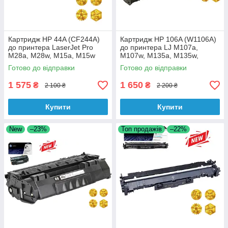
Картридж HP 44A (CF244A)
Картридж HP 106A (W1106A)
до принтера LaserJet Pro
до принтера LJ M107a,
M28a, M28w, M15a, M15w
M107w, M135a, M135w,
аналог
M137fnw аналог
Готово до відправки
Готово до відправки
1 575
1 650
₴
₴
2 100 ₴
2 200 ₴
Купити
Купити
New
–23%
Топ продажів
–22%