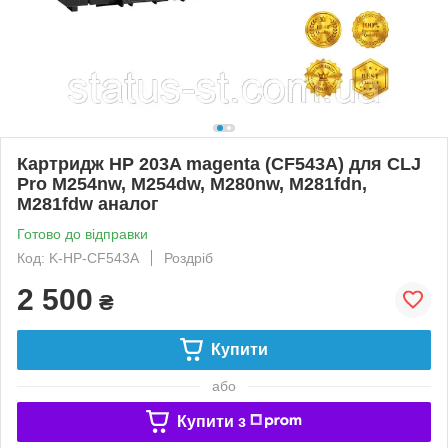
Картридж HP 203A magenta (CF543A) для CLJ
Pro M254nw, M254dw, M280nw, M281fdn,
M281fdw аналог
Готово до відправки
Код: K-HP-CF543A
Роздріб
2 500
₴
Купити
або
Купити з