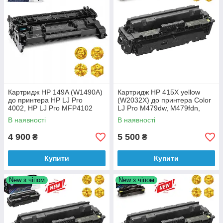
Картридж HP 149A (W1490A)
Картридж HP 415X yellow
до принтера HP LJ Pro
(W2032X) до принтера Color
4002, HP LJ Pro MFP4102
LJ Pro M479dw, M479fdn,
аналог
M479fdw, M479fnw, M454dn
В наявності
В наявності
аналог
4 900
5 500
₴
₴
Купити
Купити
New з чіпом
New з чіпом