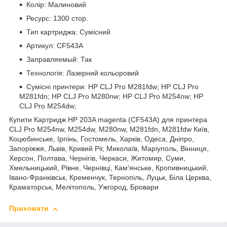
Колір: Малиновий
Ресурс: 1300 стор.
Тип картриджа: Сумісний
Артикул: CF543A
Заправляемый: Так
Технологія: Лазерний кольоровий
Сумісні принтери: HP CLJ Pro M281fdw; HP CLJ Pro
M281fdn; HP CLJ Pro M280nw; HP CLJ Pro M254nw; HP
CLJ Pro M254dw;
Купити Картридж HP 203A magenta (CF543A) для принтера
CLJ Pro M254nw, M254dw, M280nw, M281fdn, M281fdw Київ,
Коцюбинське, Ірпінь, Гостомель, Харків, Одеса, Дніпро,
Запоріжжя, Львів, Кривий Ріг, Миколаїв, Маріуполь, Вінниця,
Херсон, Полтава, Чернігів, Черкаси, Житомир, Суми,
Хмельницький, Рівне, Чернівці, Кам'янське, Кропивницький,
Івано-Франківськ, Кременчук, Тернопіль, Луцьк, Біла Церква,
Краматорськ, Мелітополь, Ужгород, Бровари
Приховати