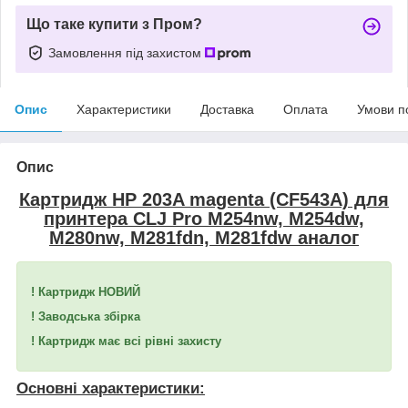
Що таке купити з Пром?
Замовлення під захистом
Опис
Характеристики
Доставка
Оплата
Умови п
Опис
Картридж HP 203A magenta (CF543A) для
принтера CLJ Pro M254nw, M254dw,
M280nw, M281fdn, M281fdw аналог
! Картридж НОВИЙ
! Заводська збірка
! Картридж має всі рівні захисту
Основні характеристики: