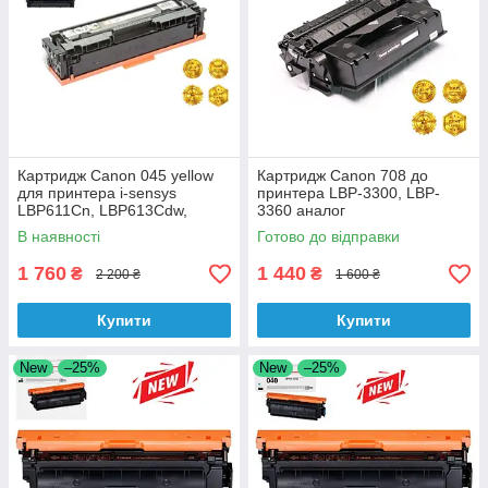
Картридж Canon 045 yellow
Картридж Canon 708 до
для принтера i-sensys
принтера LBP-3300, LBP-
LBP611Cn, LBP613Cdw,
3360 аналог
MF631Cn, MF633C аналог
В наявності
Готово до відправки
1 760
1 440
₴
₴
2 200 ₴
1 600 ₴
Купити
Купити
New
–25%
New
–25%