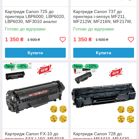
Картридж Canon 725 до
Картридж Canon 737 до
принтера LBP6000, LBP6020,
принтера i-sensys MF211,
LBP6030, MF3010 аналог
MF212W, MF216N, MF217W,
MF226DN, MF229D аналог
Готово до відправки
Готово до відправки
1 350
1 350
₴
₴
1 500 ₴
1 500 ₴
Купити
Купити
New
–8%
New
–10%
Картридж Canon FX-10 до
Картридж Canon 728 до
принтера FAX-L160, МF4018,
принтера MF4410, MF4430,