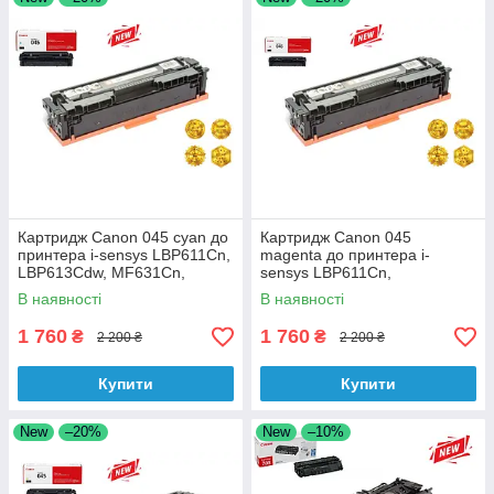
Картридж Canon 045 cyan до
Картридж Canon 045
принтера i-sensys LBP611Cn,
magenta до принтера i-
LBP613Cdw, MF631Cn,
sensys LBP611Cn,
MF633Cdw аналог
LBP613Cdw, MF631Cn
В наявності
В наявності
аналог
1 760
1 760
₴
₴
2 200 ₴
2 200 ₴
Купити
Купити
New
–20%
New
–10%