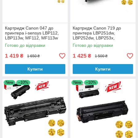
Картридж Canon 047 до
Картридж Сanon 719 до
принтера i-sensys LBP112,
принтера LBP251dw,
LBP113w, MF112, MF113w
LBP252dw, LBP253x,
аналог
LBP6670dn, LBP6310dn
Готово до відправки
Готово до відправки
аналог
1 419
1 425
₴
₴
1 650 ₴
1 500 ₴
Купити
Купити
New
–10%
New
–10%