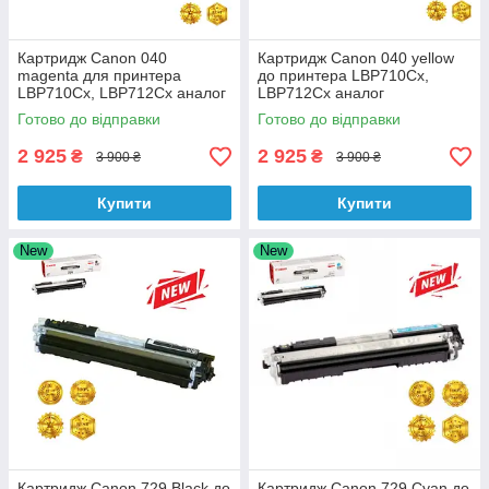
Картридж Canon 040
Картридж Canon 040 yellow
magenta для принтера
до принтера LBP710Cx,
LBP710Cx, LBP712Cx аналог
LBP712Cx аналог
Готово до відправки
Готово до відправки
2 925
2 925
₴
₴
3 900 ₴
3 900 ₴
Купити
Купити
New
New
Картридж Canon 729 Black до
Картридж Canon 729 Cyan до