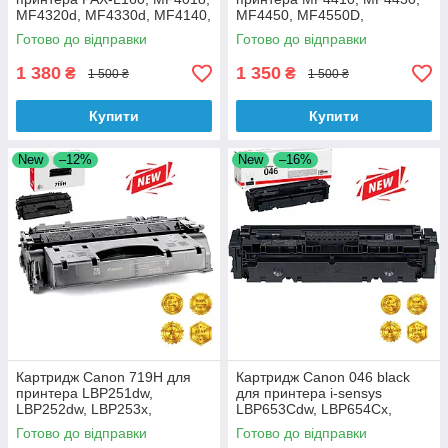
МF4320d, MF4330d, МF4140,
MF4450, MF4550D,
МF4120 аналог
MF4570DN, MF4580DN
Готово до відправки
Готово до відправки
аналог
1 380
1 350
₴
₴
1 500 ₴
1 500 ₴
Купити
Купити
New
–12%
New
–16%
Картридж Сanon 719H для
Картридж Canon 046 black
принтера LBP251dw,
для принтера i-sensys
LBP252dw, LBP253x,
LBP653Cdw, LBP654Cx,
LBP6670dn, LBP6310dn,
MF732Cdw аналог
Готово до відправки
Готово до відправки
LBP6650dn, LBP6300dn,