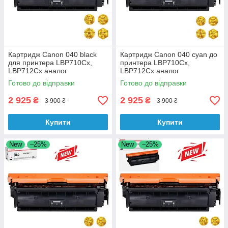
Картридж Canon 040 black
Картридж Canon 040 cyan до
для принтера LBP710Cx,
принтера LBP710Cx,
LBP712Cx аналог
LBP712Cx аналог
Готово до відправки
Готово до відправки
2 925
2 925
₴
₴
3 900 ₴
3 900 ₴
Купити
Купити
New
–25%
New
–25%