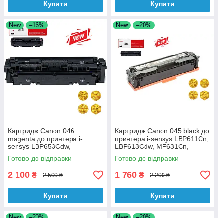
Купити
Купити
New
–16%
New
–20%
Картридж Canon 046
Картридж Canon 045 black до
magenta до принтера i-
принтера i-sensys LBP611Cn,
sensys LBP653Cdw,
LBP613Cdw, MF631Cn,
LBP654Cx, MF732Cdw
MF633Cdw аналог
Готово до відправки
Готово до відправки
аналог
2 100
1 760
₴
₴
2 500 ₴
2 200 ₴
Купити
Купити
New
–20%
New
–20%