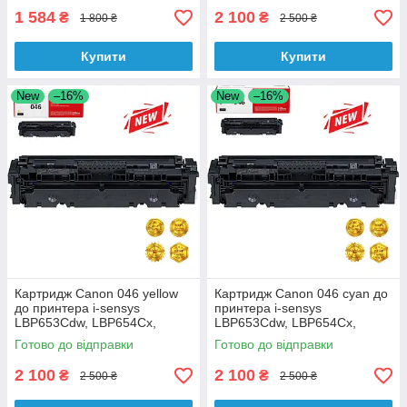
LBP6680x, MF411dw аналог
1 584
2 100
₴
₴
1 800 ₴
2 500 ₴
Купити
Купити
New
–16%
New
–16%
Картридж Canon 046 yellow
Картридж Canon 046 cyan до
до принтера i-sensys
принтера i-sensys
LBP653Cdw, LBP654Cx,
LBP653Cdw, LBP654Cx,
MF732Cdw аналог
MF732Cdw аналог
Готово до відправки
Готово до відправки
2 100
2 100
₴
₴
2 500 ₴
2 500 ₴